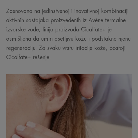
Zasnovana na jedinstvenoj i inovativnoj kombinaciji
aktivnih sastojaka proizvedenih iz Avène termalne
izvorske vode, linija proizvoda Cicalfate+ je
osmišljena da umiri osetljivu kožu i podstakne njenu
regeneraciju. Za svaku vrstu iritacije kože, postoji
Cicalfate+ rešenje.