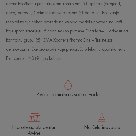
dermatološkom i pedijatrijskom kontrolom. 51 ispitanik (odojčad,
deca, odrasli), 2 primene dnevno tokom 21 dana. (5) Ispitivanje
reepitelizacije nakon povrede na ex vivo modelu povreda na koži
koje sporo zaceljuju, 6 dana nakon primene Cicalfate+ u odnosu na
kontrolnu grupu. (6) IQVIA Xponent PharmaOne – Tržište za
dermokozmetičke proizvode koje preporučuju lekari u apotekama u
Francuskoj – 2019 – po količini.
Avène Termalna izvorska voda
Hidroterapijski centar
Na čelu inovacija
Avène