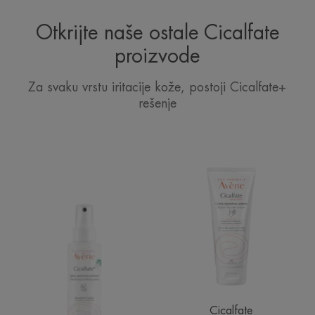
Otkrijte naše ostale Cicalfate
proizvode
Za svaku vrstu iritacije kože, postoji Cicalfate+
rešenje
Cicalfate+
Cicalfate
obnavljajući
HAND
sprej
obnavljajuća
barrier
krema
Cicalfate