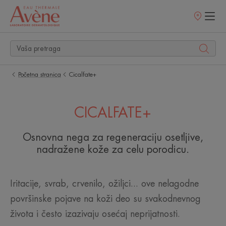
Prodajna
mesta
Početna stranica
Cicalfate+
CICALFATE+
Osnovna nega za regeneraciju osetljive,
nadražene kože za celu porodicu.
Iritacije, svrab, crvenilo, ožiljci... ove nelagodne
površinske pojave na koži deo su svakodnevnog
života i često izazivaju osećaj neprijatnosti.