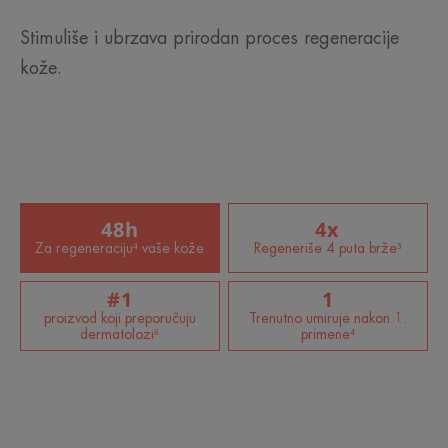
Stimuliše i ubrzava prirodan proces regeneracije
kože.
48h
4x
Za regeneraciju⁴ vaše kože
Regeneriše 4 puta brže⁵
#1
1
proizvod koji preporučuju
Trenutno umiruje nakon 1.
dermatolozi⁶
primene⁴