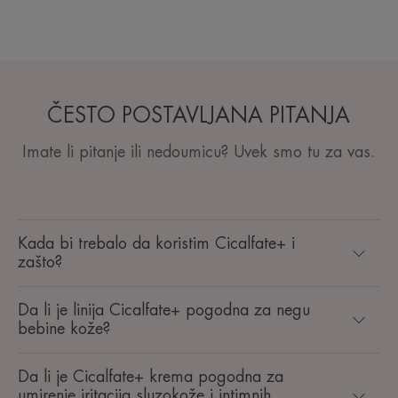
ČESTO POSTAVLJANA PITANJA
Imate li pitanje ili nedoumicu? Uvek smo tu za vas.
Kada bi trebalo da koristim Cicalfate+ i
zašto?
Da li je linija Cicalfate+ pogodna za negu
bebine kože?
Da li je Cicalfate+ krema pogodna za
umirenje iritacija sluzokože i intimnih