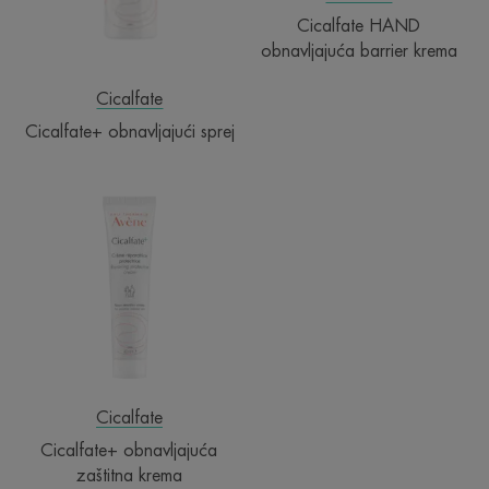
Cicalfate HAND
obnavljajuća barrier krema
Cicalfate
Cicalfate+ obnavljajući sprej
Cicalfate+
obnavljajuća
zaštitna
krema
Cicalfate
Cicalfate+ obnavljajuća
zaštitna krema