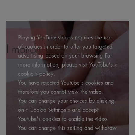
to
to
to
item
item
item
1
2
3
Playing YouTube videos requires the use
of cookies in order to offer you targeted
advertising based on your browsing For
more information, please visit YouTube's «
cookie » policy.
You have rejected Youtube's cookies and
therefore you cannot view the video.
You can change your choices by clicking
on « Cookie Settings » and accept
Youtube's cookies to enable the video.
You can change this setting and withdraw