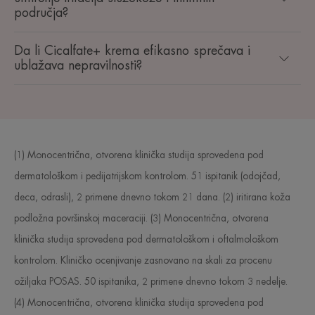
područja?
Da li Cicalfate+ krema efikasno sprečava i
ublažava nepravilnosti?
(1) Monocentrična, otvorena klinička studija sprovedena pod
dermatološkom i pedijatrijskom kontrolom. 51 ispitanik (odojčad,
deca, odrasli), 2 primene dnevno tokom 21 dana. (2) iritirana koža
podložna površinskoj maceraciji. (3) Monocentrična, otvorena
klinička studija sprovedena pod dermatološkom i oftalmološkom
kontrolom. Kliničko ocenjivanje zasnovano na skali za procenu
ožiljaka POSAS. 50 ispitanika, 2 primene dnevno tokom 3 nedelje.
(4) Monocentrična, otvorena klinička studija sprovedena pod