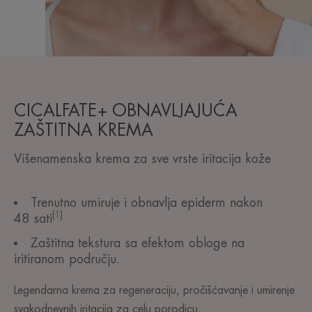
CICALFATE+ OBNAVLJAJUĆA
ZAŠTITNA KREMA
Višenamenska krema za sve vrste iritacija kože
Trenutno umiruje i obnavlja epiderm nakon
(1)
48 sati
Zaštitna tekstura sa efektom obloge na
iritiranom području.
Legendarna krema za regeneraciju, pročišćavanje i umirenje
svakodnevnih iritacija za celu porodicu.