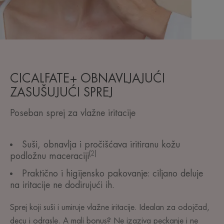
CICALFATE+ OBNAVLJAJUĆI
ZASUŠUJUĆI SPREJ
Poseban sprej za vlažne iritacije
Suši, obnavlja i pročišćava iritiranu kožu
(2)
podložnu maceraciji
Praktično i higijensko pakovanje: ciljano deluje
na iritacije ne dodirujući ih.
Sprej koji suši i umiruje vlažne iritacije. Idealan za odojčad,
decu i odrasle. A mali bonus? Ne izaziva peckanje i ne