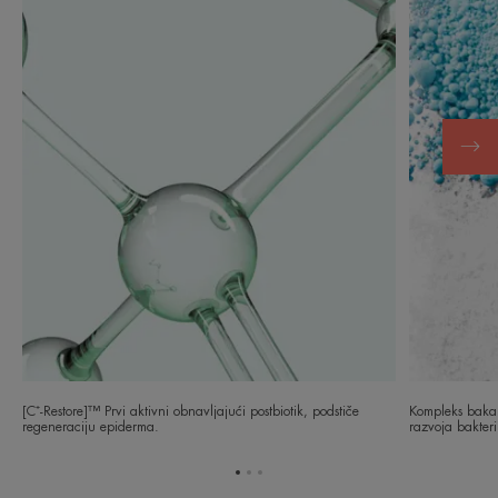
[C⁺-Restore]™ Prvi aktivni obnavljajući postbiotik, podstiče
Kompleks bakar 
regeneraciju epiderma.
razvoja bakteri
Go
Go
Go