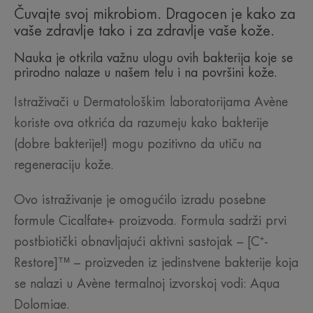
Čuvajte svoj mikrobiom. Dragocen je kako za
vaše zdravlje tako i za zdravlje vaše kože.
Nauka je otkrila važnu ulogu ovih bakterija koje se
prirodno nalaze u našem telu i na površini kože.
Istraživači u Dermatološkim laboratorijama Avène
koriste ova otkrića da razumeju kako bakterije
(dobre bakterije!) mogu pozitivno da utiču na
regeneraciju kože.
Ovo istraživanje je omogućilo izradu posebne
formule Cicalfate+ proizvoda. Formula sadrži prvi
postbiotički obnavljajući aktivni sastojak – [C⁺-
Restore]™ – proizveden iz jedinstvene bakterije koja
se nalazi u Avène termalnoj izvorskoj vodi: Aqua
Dolomiae.