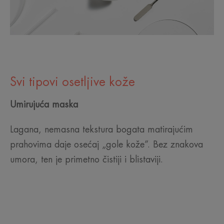
Svi tipovi osetljive kože
Umirujuća maska
Lagana, nemasna tekstura bogata matirajućim
prahovima daje osećaj „gole kože”. Bez znakova
umora, ten je primetno čistiji i blistaviji.