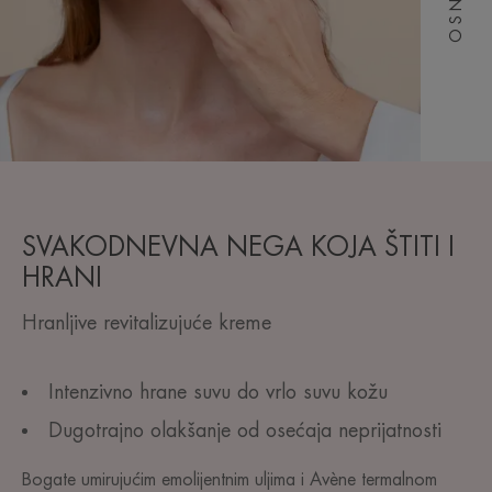
SVAKODNEVNA NEGA KOJA ŠTITI I
HRANI
Hranljive revitalizujuće kreme
Intenzivno hrane suvu do vrlo suvu kožu
Dugotrajno olakšanje od osećaja neprijatnosti
Bogate umirujućim emolijentnim uljima i Avène termalnom