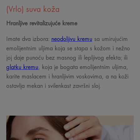
(Vrlo) suva koža
Hranljive revitalizujuće kreme
Imate dva izbora:
neodoljivu kremu
sa umirujućim
emolijentnim uljima koja se stapa s kožom i nežno
joj daje punoću bez masnog ili lepljivog efekta; ili
glatku kremu
, koja je bogata emolijentnim uljima,
karite maslacem i hranljivim voskovima, a na koži
ostavlja mekan i svilenkast završni sloj.