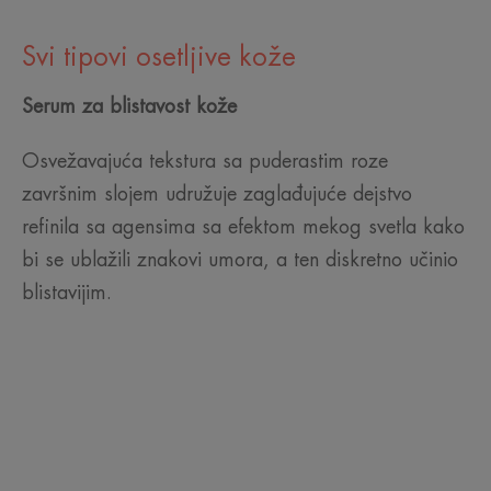
Svi tipovi osetljive kože
Serum
za blistavost kože
Osvežavajuća tekstura sa puderastim roze
završnim slojem udružuje zaglađujuće dejstvo
refinila sa agensima sa efektom mekog svetla kako
bi se ublažili znakovi umora, a ten diskretno učinio
blistavijim.