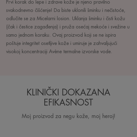
Prvi korak do lepe i zdrave kože je njeno pravilno
svakodnevno čišćenje! Da biste uklonili šminku i nečistoće,
odlučite se za Micelarni losion. Uklanja šminku i čisti kožu
(čak i čestice zagađenja) i pruža osećaj mekoće i svežine u
samo jednom koraku. Ovaj proizvod koji se ne ispira
poštuje integritet osetljive kože i umiruje je zahvaljujući
visokoj koncentraciji Avène termalne izvorske vode.
KLINIČKI DOKAZANA
EFIKASNOST
Moj proizvod za negu kože, moj heroj!