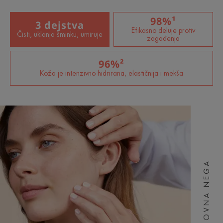
98%¹
3 dejstva
Efikasno deluje protiv
Čisti, uklanja šminku, umiruje
zagađenja
96%²
Koža je intenzivno hidrirana, elastičnija i mekša
OSNOVNA NEGA