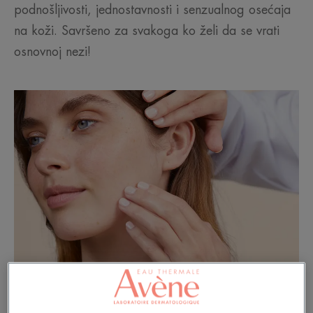
podnošljivosti, jednostavnosti i senzualnog osećaja
na koži. Savršeno za svakoga ko želi da se vrati
osnovnoj nezi!