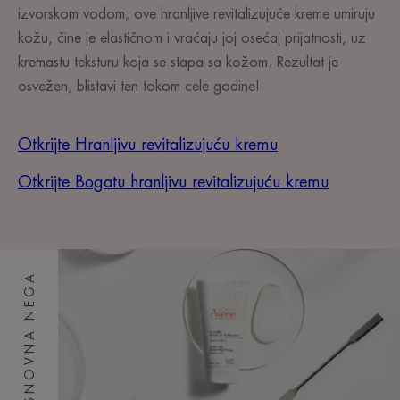
izvorskom vodom, ove hranljive revitalizujuće kreme umiruju
kožu, čine je elastičnom i vraćaju joj osećaj prijatnosti, uz
kremastu teksturu koja se stapa sa kožom. Rezultat je
osvežen, blistavi ten tokom cele godine!
Otkrijte Hranljivu revitalizujuću kremu
Otkrijte Bogatu hranljivu revitalizujuću kremu
OSNOVNA NEGA