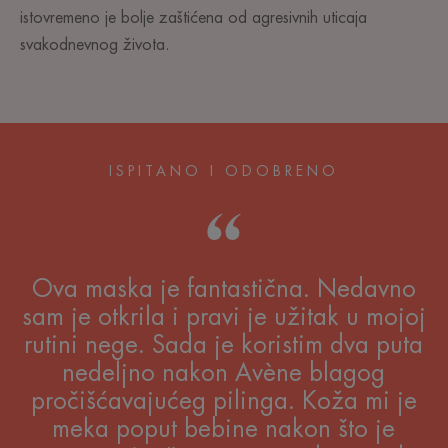
istovremeno je bolje zaštićena od agresivnih uticaja
svakodnevnog života.
ISPITANO I ODOBRENO
Ova maska je fantastična. Nedavno
sam je otkrila i pravi je užitak u mojoj
rutini nege. Sada je koristim dva puta
nedeljno nakon Avène blagog
pročišćavajućeg pilinga. Koža mi je
meka poput bebine nakon što je