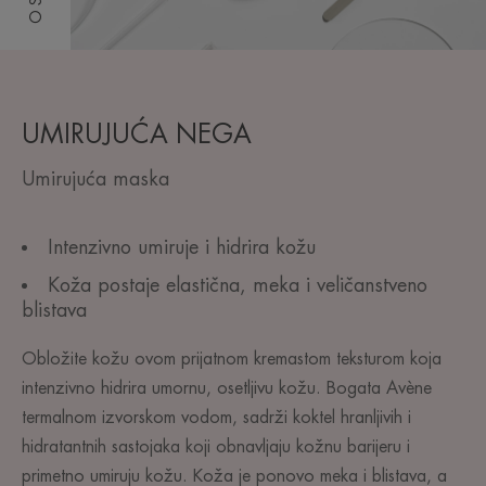
UMIRUJUĆA NEGA
Umirujuća maska
Intenzivno umiruje i hidrira kožu
Koža postaje elastična, meka i veličanstveno
blistava
Obložite kožu ovom prijatnom kremastom teksturom koja
intenzivno hidrira umornu, osetljivu kožu. Bogata Avène
termalnom izvorskom vodom, sadrži koktel hranljivih i
hidratantnih sastojaka koji obnavljaju kožnu barijeru i
primetno umiruju kožu. Koža je ponovo meka i blistava, a