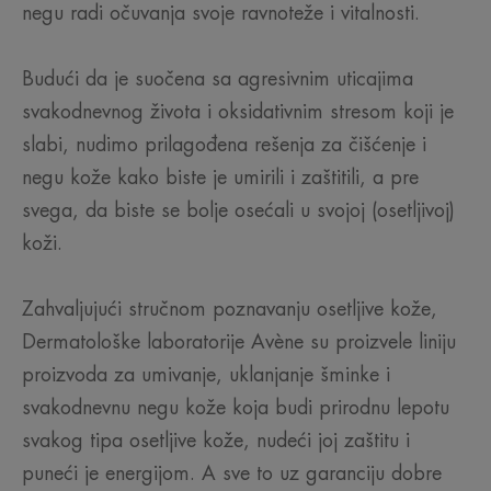
negu radi očuvanja svoje ravnoteže i vitalnosti.
Budući da je suočena sa agresivnim uticajima
svakodnevnog života i oksidativnim stresom koji je
slabi, nudimo prilagođena rešenja za čišćenje i
negu kože kako biste je umirili i zaštitili, a pre
svega, da biste se bolje osećali u svojoj (osetljivoj)
koži.
Zahvaljujući stručnom poznavanju osetljive kože,
Dermatološke laboratorije Avène su proizvele liniju
proizvoda za umivanje, uklanjanje šminke i
svakodnevnu negu kože koja budi prirodnu lepotu
svakog tipa osetljive kože, nudeći joj zaštitu i
puneći je energijom. A sve to uz garanciju dobre