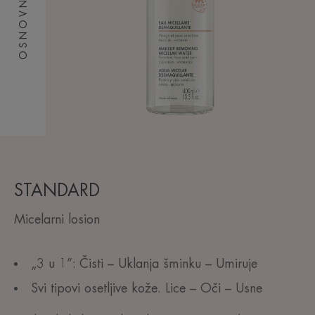
OSNOVNA NEGA
STANDARD
Micelarni losion
„3 u 1”: Čisti – Uklanja šminku – Umiruje
Svi tipovi osetljive kože. Lice – Oči – Usne