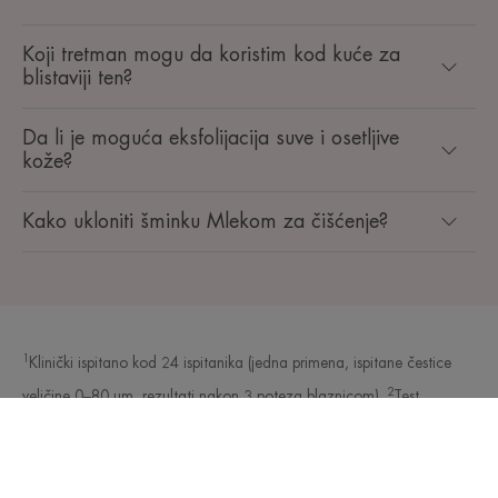
Koji tretman mogu da koristim kod kuće za
blistaviji ten?
Da li je moguća eksfolijacija suve i osetljive
kože?
Kako ukloniti šminku Mlekom za čišćenje?
1
Klinički ispitano kod 24 ispitanika (jedna primena, ispitane čestice
2
veličine 0–80 µm, rezultati nakon 3 poteza blaznicom).
Test
sproveden pod dermatološkom i oftalmološkom kontrolom kod
30 žena sa osetljivom kožom, od kojih 82% ima i osetljive oči.