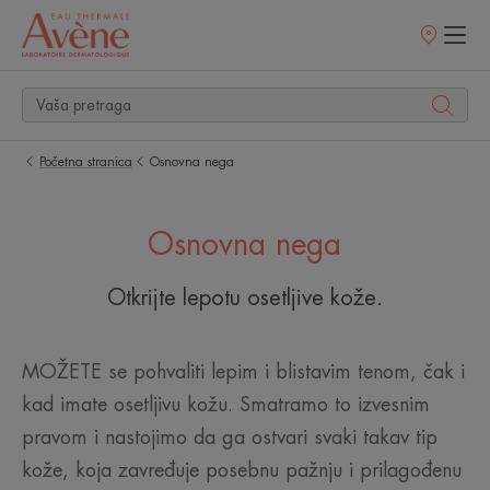
Prodajna
mesta
Početna stranica
Osnovna nega
Osnovna nega
Otkrijte lepotu osetljive kože.
MOŽETE se pohvaliti lepim i blistavim tenom, čak i
kad imate osetljivu kožu. Smatramo to izvesnim
pravom i nastojimo da ga ostvari svaki takav tip
kože, koja zavređuje posebnu pažnju i prilagođenu