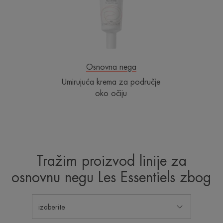
oko
očiju
Osnovna nega
Umirujuća krema za područje
oko očiju
Tražim proizvod linije za
osnovnu negu Les Essentiels zbog
izaberite