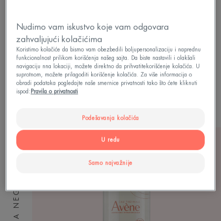
Nudimo vam iskustvo koje vam odgovara
zahvaljujući kolačićima
NAŠA PONUDA PROIZVODA
Koristimo kolačiće da bismo vam obezbedili boljupersonalizaciju i naprednu
funkcionalnost prilikom korišćenja našeg sajta. Da biste nastavili i olakšali
ZA NEGU KOŽE
navigaciju nna lokaciji, možete direktno da prihvatitekorišćenje kolačića. U
suprotnom, možete prilagoditi korišćenje kolačića. Za više informacija o
obradi podataka pogledajte naše smernice privatnosti tako što ćete kliknuti
Jednostavno (ali suštinsko) rešenje za sve potrebe
ispod:
Pravila o privatnosti
kože
Podešavanja kolačića
U redu
Samo najvažnije