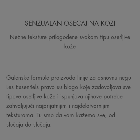
SENZUALAN OSEĆAJ NA KOŽI
Nežne teksture prilagođene svakom tipu osetljive
kože
Galenske formule proizvoda linije za osnovnu negu
Les Essentiels pravo su blago koje zadovoljava sve
tipove osetljive kože i ispunjava njihove potrebe
zahvaljujući najprijatnijim i najdelotvornijim
teksturama. Tu smo da vam kažemo sve, od
slučaja do slučaja.