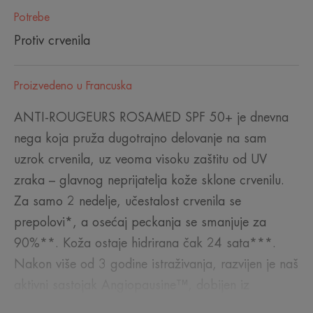
Potrebe
Protiv crvenila
Proizvedeno u Francuska
ANTI-ROUGEURS ROSAMED SPF 50+ je dnevna
nega koja pruža dugotrajno delovanje na sam
uzrok crvenila, uz veoma visoku zaštitu od UV
zraka – glavnog neprijatelja kože sklone crvenilu.
Za samo 2 nedelje, učestalost crvenila se
prepolovi*, a osećaj peckanja se smanjuje za
90%**. Koža ostaje hidrirana čak 24 sata***.
Nakon više od 3 godine istraživanja, razvijen je naš
aktivni sastojak Angiopausine™, dobijen iz
mlečnog čička, u koncentraciji od 6%, koji