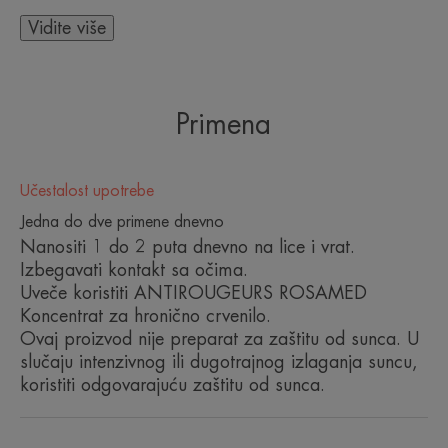
smanjuje vidljivost sitnih krvnih sudova na koži.
Vidite više
Lagana, nemasna krema. Bez parfema – u
potpunosti prilagođena osetljivoj i reaktivnoj koži.
Primena
Prednosti
• VEOMA VISOKA ZAŠTITA OD SUNCA | SPF
Učestalost upotrebe
50+
Jedna do dve primene dnevno
• SMANJENJE INTENZITETA I UČESTALOSTI
Nanositi 1 do 2 puta dnevno na lice i vrat.
CRVENILA*
Izbegavati kontakt sa očima.
• ZNAČAJNA EFIKASNOST ROSAMED RUTINE
Uveče koristiti ANTIROUGEURS ROSAMED
NA KVALITET ŽIVOTA****
Koncentrat za hronično crvenilo.
Ovaj proizvod nije preparat za zaštitu od sunca. U
slučaju intenzivnog ili dugotrajnog izlaganja suncu,
TEKSTURA
ОКРУЖАЮЩАЯ СРЕДА
koristiti odgovarajuću zaštitu od sunca.