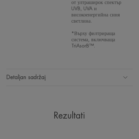
от ултраширок спектър
UVB, UVA и
високоенергийна синя
светлина.
*Върху филтрираща
система, включваща
TriAsorB™.
Detaljan sadržaj
Rezultati