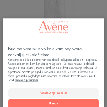
Nudimo vam iskustvo koje vam odgovara
zahvaljujući kolačićima
Koristimo kolačiće da bismo vam obezbedili boljupersonalizaciju i naprednu
funkcionalnost prilikom korišćenja našeg sajta. Da biste nastavili i olakšali
NOVO
navigaciju nna lokaciji, možete direktno da prihvatitekorišćenje kolačića. U
suprotnom, možete prilagoditi korišćenje kolačića. Za više informacija o
obradi podataka pogledajte naše smernice privatnosti tako što ćete kliknuti
Dnevna nega koja pruža dugotrajno delovanje na
ispod:
Pravila o privatnosti
sam uzrok crvenila, uz veoma visoku zaštitu od
sunca.
Podešavanja kolačića
U redu
Dugotrajno delovanje na sam uzrok crvenila.