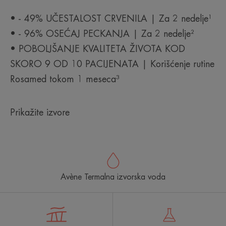
• - 49% UČESTALOST CRVENILA | Za 2 nedelje¹
• - 96% OSEĆAJ PECKANJA | Za 2 nedelje²
• POBOLJŠANJE KVALITETA ŽIVOTA KOD
SKORO 9 OD 10 PACIJENATA | Korišćenje rutine
Rosamed tokom 1 meseca³
Prikažite izvore
Avène Termalna izvorska voda