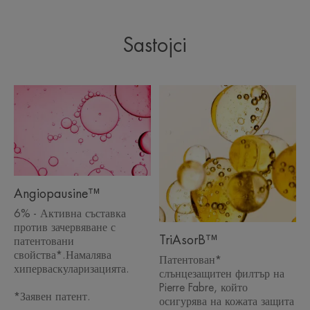
Sastojci
* Iznenadna, prolazna crvenila (sa/bez osećaja naleta toplote). Klinička
studija, samoprocena, 36 ispitanika, 2 nanošenja dnevno. Rezultati nakon
14 dana.
** Klinička studija, samoprocena pod dermatološkim nadzorom, 36
ispitanika, 2 nanošenja dnevno. Rezultati nakon 14 dana.
*** Kinetika hidratacije, 21 ispitanik.
* Iznenadna, prolazna crvenila (sa/bez osećaja naleta toplote). Klinička
studija, samoprocena pod dermatološkim nadzorom, 36 ispitanika, 2
nanošenja dnevno. Rezultati nakon 14 dana.
**** Klinička studija, upitnik o kvalitetu života povezanom s rozaceom
(ROSAQol), rezultati emocionalnog dela, 25 ispitanika, 2 nanošenja dnevno
Rosamed rutine (Zaštitni hidratantni koncentrat ujutru i Koncentrat za
hronično crvenilo uveče) tokom 29 dana.
Angiopausine™
6% - Активна съставка
против зачервяване с
TriAsorB™
патентовани
свойства*.Намалява
Патентован*
хиперваскуларизацията.
слънцезащитен филтър на
Pierre Fabre, който
*Заявен патент.
осигурява на кожата защита