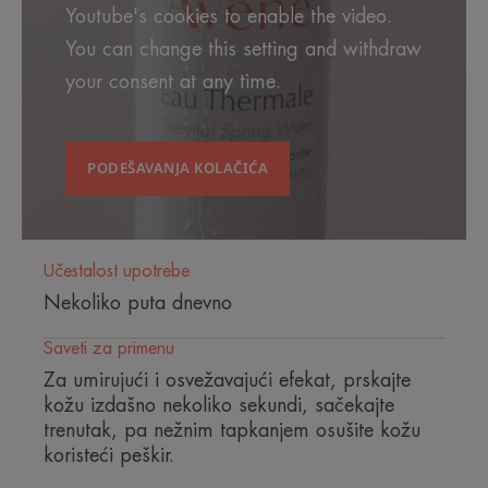
Youtube's cookies to enable the video.
You can change this setting and withdraw
your consent at any time.
Već 30 godina se preporučuje za
umirenje i najosetljivije kože.
PODEŠAVANJA KOLAČIĆA
Učestalost upotrebe
TEKSTURA
Nekoliko puta dnevno
Saveti za primenu
Za umirujući i osvežavajući efekat, prskajte
kožu izdašno nekoliko sekundi, sačekajte
trenutak, pa nežnim tapkanjem osušite kožu
koristeći peškir.