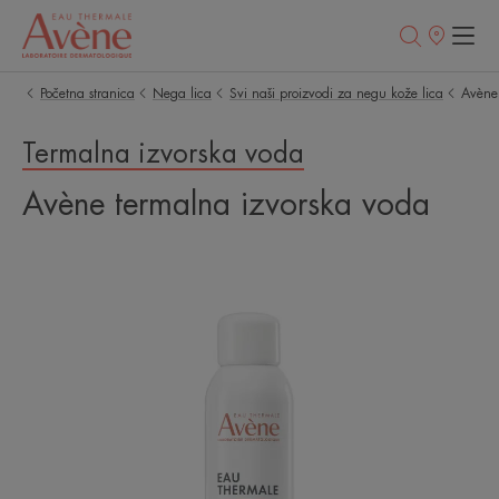
Prodajna
mesta
Početna stranica
Nega lica
Svi naši proizvodi za negu kože lica
Avène
Termalna izvorska voda
Avène termalna izvorska voda