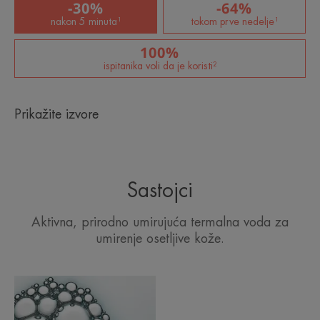
-30%
-64%
nakon 5 minuta¹
tokom prve nedelje¹
100%
ispitanika voli da je koristi²
Prikažite izvore
Sastojci
Aktivna, prirodno umirujuća termalna voda za
umirenje osetljive kože.