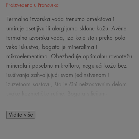
Proizvedeno u Francuska
Termalna izvorska voda trenutno omekšava i
umiruje osetljivu ili alergijama sklonu kožu. Avène
termalna izvorska voda, iza koje stoji preko pola
veka iskustva, bogata je mineralima i
mikroelementima. Obezbeđuje optimalnu ravnotežu
minerala i posebnu mikrofloru, negujući kožu bez
isušivanja zahvaljujući svom jedinstvenom i
izuzetnom sastavu, što je čini neizostavnim delom
svake kozmetičke rutine. Bogata silicijum-
dioksidom, kožu čini mekom i svakom primenom
donosi trenutan osećaj blagostanja.
Vidite više
Termalna izvorska voda u spreju može da se koristi
svakodnevno, nakon čišćenja lica, za uklanjanje