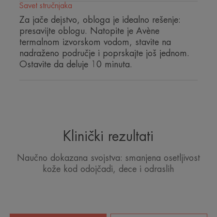
Savet stručnjaka
Za jače dejstvo, obloga je idealno rešenje:
presavijte oblogu. Natopite je Avène
termalnom izvorskom vodom, stavite na
nadraženo područje i poprskajte još jednom.
Ostavite da deluje 10 minuta.
Klinički rezultati
Naučno dokazana svojstva: smanjena osetljivost
kože kod odojčadi, dece i odraslih