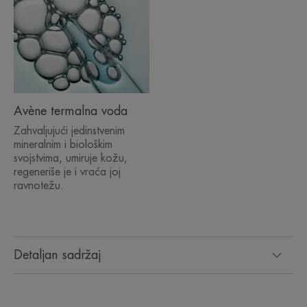
Avène termalna voda
Zahvaljujući jedinstvenim
mineralnim i biološkim
svojstvima, umiruje kožu,
regeneriše je i vraća joj
ravnotežu.
Detaljan sadržaj