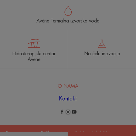
Avène Termalna izvorska voda
Hidroterapijski centar
Na čelu inovacija
Avène
O NAMA
Kontakt
Pravne napomene
Politika privatnosti
Podešavanja kolačića