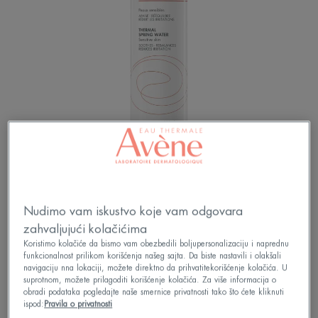
Umirujući sprej za trenutno olakšanje. Samo jednim
pritiskom na raspršivač, Avène termalna izvorska
Nudimo vam iskustvo koje vam odgovara
voda u otpušta prijatnu izmaglicu koja otklanja
svaki osećaj neprijatnosti.
zahvaljujući kolačićima
Koristimo kolačiće da bismo vam obezbedili boljupersonalizaciju i naprednu
funkcionalnost prilikom korišćenja našeg sajta. Da biste nastavili i olakšali
navigaciju nna lokaciji, možete direktno da prihvatitekorišćenje kolačića. U
suprotnom, možete prilagoditi korišćenje kolačića. Za više informacija o
obradi podataka pogledajte naše smernice privatnosti tako što ćete kliknuti
ispod:
Pravila o privatnosti
Beba
Iritacije