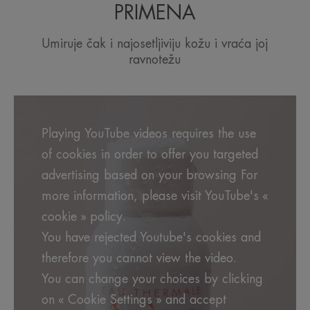
zaostalih nečistoća. Kada se koristi pre drugih
PRIMENA
proizvoda za negu kože, priprema kožu
Umiruje čak i najosetljiviju kožu i vraća joj
olakšavajući njihovu primenu.
ravnotežu
Nakon nanošenja trenutno umiruje osećaj
neprijatnosti i zatezanja kože, kao i svrab i
crvenilo. Osim toga, savršena je za upotrebu pri
visokim temperaturama budući da rashlađuje i
Playing YouTube videos requires the use
umiruje kožu, a da je pritom ne isušuje.
of cookies in order to offer you targeted
advertising based on your browsing For
Termalnu izvorsku vodu u spreju može da koristi
more information, please visit YouTube's «
cela porodica za umirenu, meku i zdravu kožu lica
cookie » policy.
i tela.
You have rejected Youtube's cookies and
therefore you cannot view the video.
You can change your choices by clicking
on « Cookie Settings » and accept
NEKOLIKO REČI NAŠEG STRUČNJAKA