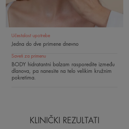
Učestalost upotrebe
Jedna do dve primene dnevno
Saveti za primenu
BODY hidratantni balzam rasporedite između
dlanova, pa nanesite na telo velikim kružnim
pokretima.
KLINIČKI REZULTATI