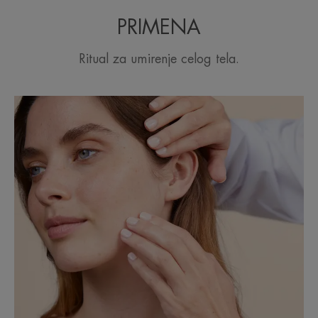
Formula visoke podnošljivosti za
dugotrajnu hidrataciju osetljive,
PRIMENA
suve kože.
Ritual za umirenje celog tela.
Prednosti
Obogaćen kompleksom umirujućih ulja, kožu čini
baršunastom i hidriranom tokom celog dana.
Prednosti
• 24 SATA HIDRATACIJE za suvu osetljivu kožu.
• KREMASTA TEKSTURA opuštajućeg mirisa.
• BRZO SE UPIJA i koža postaje baršunasto meka.
* Procena indeksa hidratacije površinskih slojeva epiderma, 19 ispitanika, 1
primena.