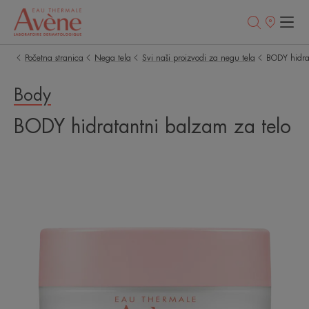
Prodajna
mesta
Početna stranica
Nega tela
Svi naši proizvodi za negu tela
BODY hidra
Body
BODY hidratantni balzam za telo