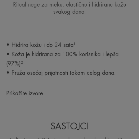
Ritual nege za meku, elastičnu i hidriranu kožu
svakog dana.
• Hidrira kožu i do 24 sata¹
• Koža je hidrirana za 100% korisnika i lepša
(97%)²
• Pruža osećaj prijatnosti tokom celog dana.
Prikažite izvore
SASTOJCI