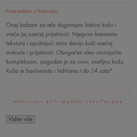
Proizvedeno u Francuska
Ovaj balzam za telo dugotrajno hidrira kožu i
vraća joj osećaj prijatnosti. Njegova kremasta
tekstura i opuštajući miris daruju koži osećaj
mekoće i prijatnosti. Obogaćen oleo-umirujućim
kompleksom, pogodan je za suvu, osetljivu kožu.
Koža je baršunasta i hidrirana i do 24 sata*.
NEKOLIKO REČI NAŠEG STRUČNJAKA
Vidite više