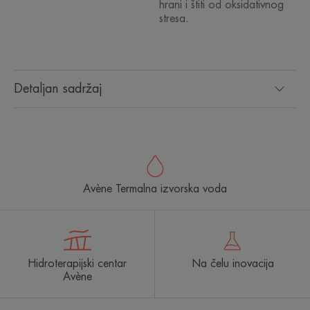
hrani i štiti od oksidativnog
stresa.
Detaljan sadržaj
Avène Termalna izvorska voda
Hidroterapijski centar
Na čelu inovacija
Avène