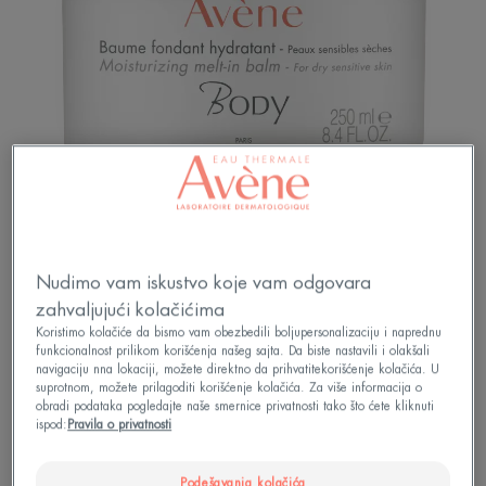
BODY hidratantni balzam za telo dugotrajno hidrira
Nudimo vam iskustvo koje vam odgovara
kožu i vraća osećaj prijatnosti. Pogodan je za suvu,
zahvaljujući kolačićima
osetljivu kožu.
Koristimo kolačiće da bismo vam obezbedili boljupersonalizaciju i naprednu
funkcionalnost prilikom korišćenja našeg sajta. Da biste nastavili i olakšali
navigaciju nna lokaciji, možete direktno da prihvatitekorišćenje kolačića. U
suprotnom, možete prilagoditi korišćenje kolačića. Za više informacija o
Dugotrajno hidrira kožu.
obradi podataka pogledajte naše smernice privatnosti tako što ćete kliknuti
ispod:
Pravila o privatnosti
Hidrira, hrani, umiruje
Podešavanja kolačića