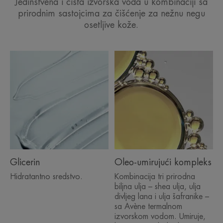
Jedinstvena i čista izvorska voda u kombinaciji sa
prirodnim sastojcima za čišćenje za nežnu negu
osetljive kože.
Glicerin
Oleo-umirujući kompleks
Hidratantno sredstvo.
Kombinacija tri prirodna
biljna ulja – shea ulja, ulja
divljeg lana i ulja šafranike –
sa Avène termalnom
izvorskom vodom. Umiruje,