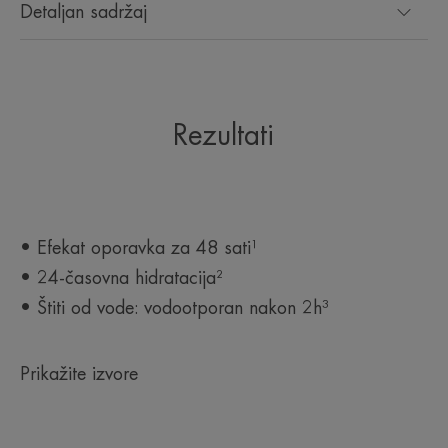
Detaljan sadržaj
*HI kinetika, 21 ispitanik, jednokratna upotreba.
*Kliničko bodovanje
**HI kinetika, 21 ispitanik, jednokratna upotreba.
****Kliničko bodovanje.
Rezultati
• Efekat oporavka za 48 sati¹
• 24-časovna hidratacija²
• Štiti od vode: vodootporan nakon 2h³
Prikažite izvore