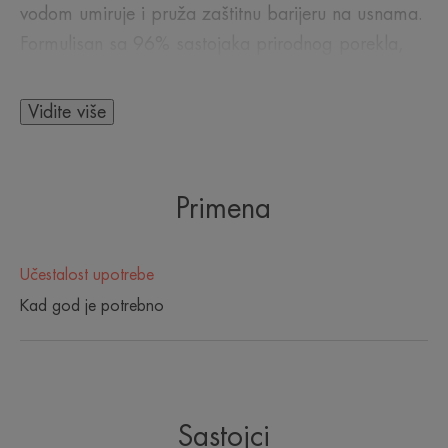
vodom umiruje i pruža zaštitnu barijeru na usnama.
Formulisan sa 96% sastojaka prirodnog porekla,
ovaj proizvod za negu za celu porodicu vraća
prijatnost i gipkost od prve upotrebe. Ambalaža je
Vidite više
sastavljena od najmanje 24% recikliranog
materijala.
Primena
NEKOLIKO REČI NAŠEG STRUČNJAKA
Učestalost upotrebe
Kad god je potrebno
Pogodno za osetljivo i nežno
područje usana kojima je
Sastojci
potrebna ishrana, obnavljanje