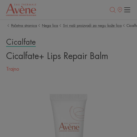
Prodajna
mesta
Početna stranica
Nega lica
Svi naši proizvodi za negu kože lica
Cicalf
Cicalfate
Cicalfate+ Lips Repair Balm
Trajno