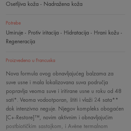
Osetljiva koža - Nadražena koža
Potrebe
Umiruje - Protiv iritacija - Hidratacija - Hrani kožu -
Regeneracija
Proizvedeno u Francuska
Nova formula ovog obnavljajućeg balzama za
suve usne i mala lokalizovana suva područja
popravlja veoma suve i iritirane usne u roku od 48
sati*. Veoma vodootporan, štiti i vlaži 24 sata**
dok intenzivno neguje. Njegov kompleks obogaćen
[C+-Restore]™, novim aktivnim i obnavljajućim
postbiotičkim sastojkom, i Avène termalnom