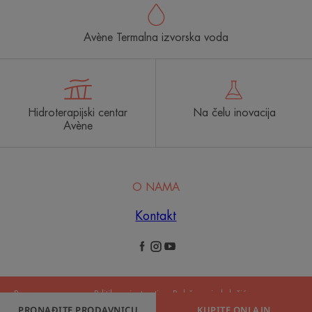
Avène Termalna izvorska voda
Hidroterapijski centar
Na čelu inovacija
Avène
O NAMA
Kontakt
Pravne napomene
Politika privatnosti
Podešavanja kolačića
PRONAĐITE PRODAVNICU
KUPITE ONLAJN