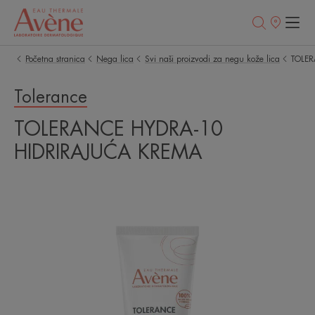
Prodajna
mesta
Početna stranica
Nega lica
Svi naši proizvodi za negu kože lica
TOLER
Tolerance
TOLERANCE HYDRA-10
HIDRIRAJUĆA KREMA