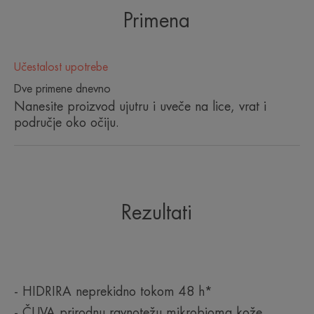
konzervansa.
Primena
Učestalost upotrebe
Dve primene dnevno
Prednosti
Nanesite proizvod ujutru i uveče na lice, vrat i
100% prirodna formula koja oponaša sastav kože
područje oko očiju.
sa samo 10 sastojaka.
Prednosti
• HIDRIRA neprekidno tokom 48 h*
Rezultati
• ČUVA prirodnu ravnotežu mikrobioma kože
• POŠTUJE kožu formulom visoke podnošljivosti
100% prirodnog porekla
- HIDRIRA neprekidno tokom 48 h*
TEKSTURA
- ČUVA prirodnu ravnotežu mikrobioma kože