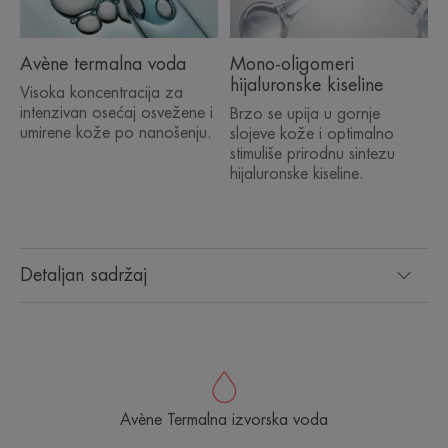
Avène termalna voda
Mono-oligomeri
hijaluronske kiseline
Visoka koncentracija za
intenzivan osećaj osvežene i
Brzo se upija u gornje
umirene kože po nanošenju.
slojeve kože i optimalno
stimuliše prirodnu sintezu
hijaluronske kiseline.
Detaljan sadržaj
Avène Termalna izvorska voda