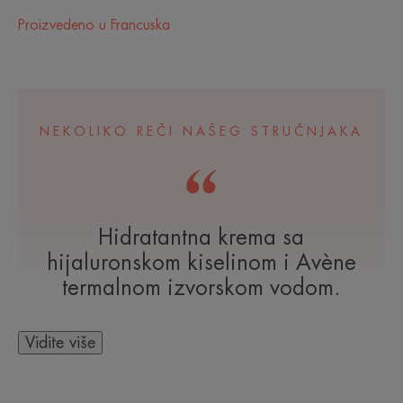
Proizvedeno u Francuska
NEKOLIKO REČI NAŠEG STRUČNJAKA
Hidratantna krema sa
hijaluronskom kiselinom i Avène
termalnom izvorskom vodom,
100% prirodnog porekla,
pogodna za svaki tip suve do vrlo
Vidite više
suve kože, čak i one
najosetljivije. Bez mirisa, bez