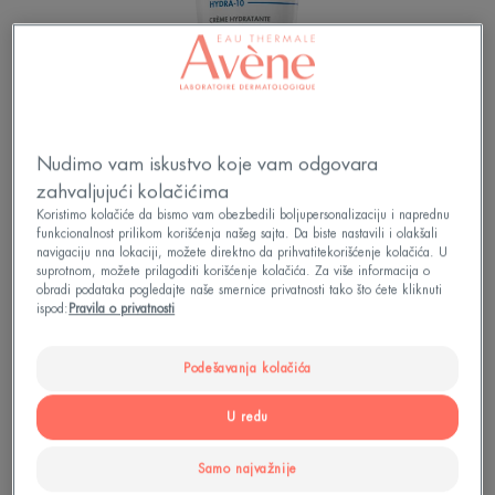
Nudimo vam iskustvo koje vam odgovara
zahvaljujući kolačićima
Koristimo kolačiće da bismo vam obezbedili boljupersonalizaciju i naprednu
funkcionalnost prilikom korišćenja našeg sajta. Da biste nastavili i olakšali
navigaciju nna lokaciji, možete direktno da prihvatitekorišćenje kolačića. U
suprotnom, možete prilagoditi korišćenje kolačića. Za više informacija o
obradi podataka pogledajte naše smernice privatnosti tako što ćete kliknuti
ispod:
Pravila o privatnosti
Prvi biomimetički proizvod za 48 h hidratacije*
100% prirodnog porekla i visoke podnošljivosti,
bez konzervansa i mirisa.
Podešavanja kolačića
U redu
Samo najvažnije
Hidrira
Visoka podnošljivost