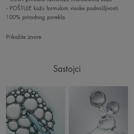
- POŠTUJE kožu formulom visoke podnošljivosti
100% prirodnog porekla
Prikažite izvore
Sastojci