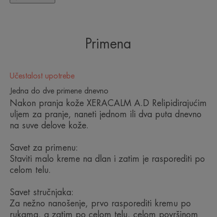
je savršeno hermetičko s pumpicom, ova krema
visokih performansi garantuje optimalno poštovanje
kože i njenog mikrobioma. Bez konzervansa, bez
Primena
mirisa, nekomedogeno. XeraCalm A.D Krema za
relipidaciju je idealna za kožu novorođenčadi, dece
Učestalost upotrebe
i odraslih.
Jedna do dve primene dnevno
Nakon pranja kože XERACALM A.D Relipidirajućim
uljem za pranje, naneti jednom ili dva puta dnevno
na suve delove kože.
NEKOLIKO REČI NAŠEG STRUČNJAKA
Savet za primenu:
Staviti malo kreme na dlan i zatim je rasporediti po
celom telu.
Krema protiv svraba, koja hrani i
Savet stručnjaka:
umiruje kožu dok vraća
Za nežno nanošenje, prvo rasporediti kremu po
mikrobiom kože u ravnotežu.
rukama, a zatim po celom telu, celom površinom