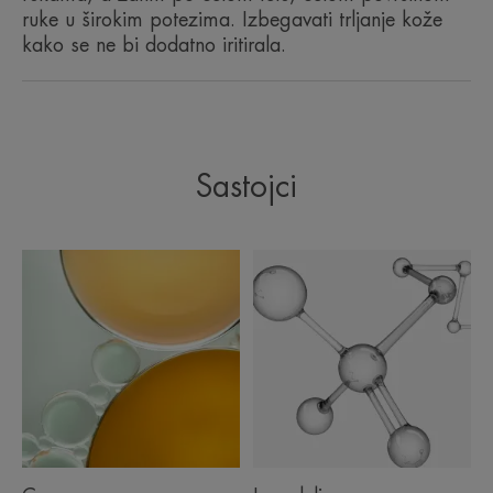
ruke u širokim potezima. Izbegavati trljanje kože
kako se ne bi dodatno iritirala.
Prednosti
Krema za obnovu lipida koja obnavlja barijeru kože
Sastojci
i osećaj prijatnosti.
Prednosti
• PROTIV SVRABA: delotvornost priznata od strane
dermatologa Evropskog dermatološkog foruma u
lečenju atopijskog ekcema (kategorija "Emolijent
PLUS**).
• OBNOVA LIPIDA : ublažava suvoću vrlo suve
kože sklone atopijskom ekcemu i svrabu.
• UMIRUJE zahvaljujući Avène Termalnoj izvorskoj
vodi.