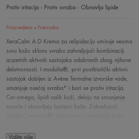
Protiv iritacija - Protiv svraba - Obnavlja lipide
Proizvedeno u Francuska
XeraCalm A.D Krema za relipidaciju umiruje veoma
suvu kožu sklonu svrabu zahvaljujući kombinaciji
izuzetnih aktivnih sastojaka odabranih zbog njihove
delotvornosti. I-modulia®, prvi postbiotički aktivni
sastojak dobijen iz Avène Termalne izvorske vode,
umanjuje osećaj svraba* i bori se protiv iritacija.
Cer-omega, lipidi nalik koži, deluju na smanjenje
suvoće i obnavljaju barijeru kože. Zahvaljujući
Sterile Cosmetics®, jedinstvenoj tehnologiji koja
proizvod drži sterilnim tokom čitavog perioda
primene, i ekskluzivnom zaštitnom pakovanju koje
Vidite više