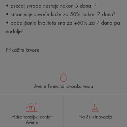
• osećaj svraba nestaje nakon 5 dana¹ ²
• smanjenje suvoće kože za 50% nakon 7 dana²
• poboljšanje kvaliteta sna za +60% za 7 dana pa
nadalje²
Prikažite izvore
Avène Termalna izvorska voda
Hidroterapijski centar
Na čelu inovacija
Avène