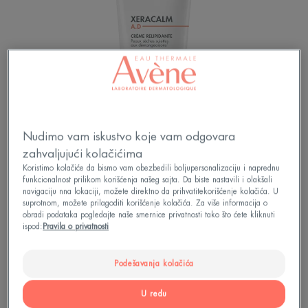
Nudimo vam iskustvo koje vam odgovara
zahvaljujući kolačićima
Koristimo kolačiće da bismo vam obezbedili boljupersonalizaciju i naprednu
funkcionalnost prilikom korišćenja našeg sajta. Da biste nastavili i olakšali
navigaciju nna lokaciji, možete direktno da prihvatitekorišćenje kolačića. U
suprotnom, možete prilagoditi korišćenje kolačića. Za više informacija o
Krema za relipidaciju za veoma suvu kožu sklonu
obradi podataka pogledajte naše smernice privatnosti tako što ćete kliknuti
svrabu. Takođe pogodna za osobe sklone
ispod:
Pravila o privatnosti
atopijskom ekcemu.
Podešavanja kolačića
Protiv svraba - 0% konzervansa - Nekomedogeno
U redu