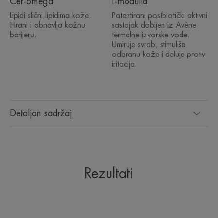
Cer-omega
I-modulia
Lipidi slični lipidima kože.
Patentirani postbiotički aktivni
Hrani i obnavlja kožnu
sastojak dobijen iz Avène
TEKSTURA
barijeru.
termalne izvorske vode.
Umiruje svrab, stimuliše
odbranu kože i deluje protiv
iritacija.
**"Lokalna formulacija s dodatnim nemedicinskim pomoćnim supstancama i
aktivnim sastojcima". Priznata od Evropskog dermatološkog foruma - Smernice
za lečenje atopijskog ekcema (atopijskog dermatitisa), 2018.
Detaljan sadržaj
Rezultati