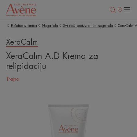
Prodajna
mesta
Početna stranica
Nega tela
Svi naši proizvodi za negu tela
XeraCalm A
XeraCalm
XeraCalm A.D Krema za
relipidaciju
Trajno